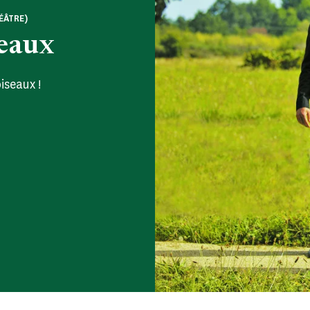
ÉÂTRE)
seaux
iseaux !