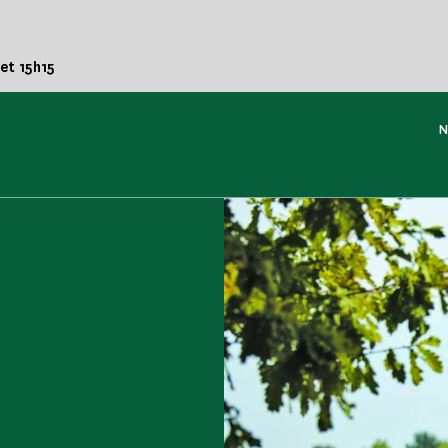
 et 15h15
N