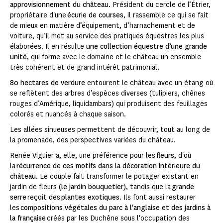
approvisionnement du château
. Président du cercle de l’Étrier,
propriétaire d'une
écurie de courses
, il rassemble ce qui se fait
de mieux en matière d’équipement, d’harnachement et de
voiture, qu’il met au service des pratiques équestres les plus
élaborées. Il en résulte
une collection équestre d’une grande
unité
, qui forme avec le domaine et le château un ensemble
très cohérent et de grand intérêt patrimonial.
80 hectares de verdure
entourent le châ­teau avec un étang où
se reflètent des arbres d’espèces di­verses (tulipiers, chênes
rouges d’Amérique, liquidambars) qui produisent des feuillages
colorés et nuancés à chaque saison.
Les allées sinueuses permettent de découvrir, tout au long de
la promenade, des perspectives variées du château.
Renée Viguier a, elle, une préférence pour les
fleurs
, d'où
la
récurrence de ces motifs dans la décoration intérieure du
château
. Le couple fait transformer le potager existant en
jardin de fleurs (
le jardin bouquetier
), tandis que la
grande
serre
reçoit des
plantes exotiques
. Ils font aussi restaurer
les
compositions végétales du parc à l'anglaise et des jardins à
la française
créés par les Duchêne sous l'occupation des