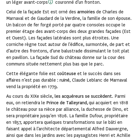
un léger avant-corps
couronné d’un fronton.
Celui de la façade Est est orné des
armoiries
de Charles de
Marnaval et de Gaudard de la Verdine, la famille de son épouse.
Un balcon de fer forgé porté par quatre consoles occupe le
premier étage des avant-corps des deux grandes façades (Est
et Ouest). Les façades latérales sont plus étroites. Une
corniche règne tout autour de l’édifice, surmontée, de part et
d’autre des frontons, d’une balustrade dissimulant le toit plat
en pavillon. La façade Sud du château donne sur la cour des
communs située nettement plus bas que le parc.
Cette élégante folie est
coûteuse
et le succès dans ses
affaires n’est pas durable :
ruiné
, Claude Leblanc de Marnaval
vend la propriété en 1779.
Au cours du XIXe siècle,
les acquéreurs se succèdent
. Parmi
eux, on retiendra le
Prince de Talleyrand
, qui acquiert en 1818
le château pour sa nièce par alliance, la duchesse de Dino, et
sera propriétaire jusqu’en 1826. La famille Dufour, propriétaire
en 1857, apportera quelques transformations sur le bâti en
faisant appel à l’architecte départemental Alfred Dauvergne,
ainsi que dans les jardins avec les paysagistes Henri et Achille