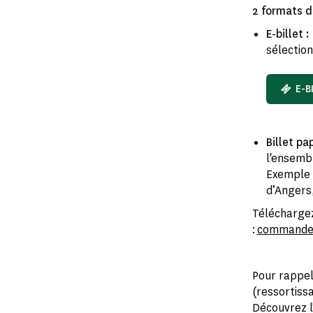
2 formats d
E-billet :
sélectio
E-B
Billet pa
l'ensemb
Exemple :
d’Angers
Téléchargez
:
commandes
Pour rappel
(ressortissa
Découvrez l