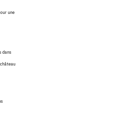
pour une
es dans
u château
ns